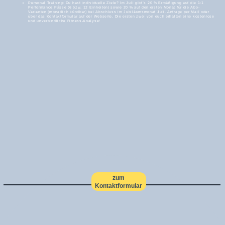
Personal Training: Du hast individuelle Ziele? Im Juli gibt´s 20 % Ermäßigung auf die 1:1
Performance Pässe (6 bzw. 12 Einheiten) sowie 20 % auf den ersten Monat für die Abo-
Varianten (monatlich kündbar) bei Abschluss im Jubiläumsmonat Juli. Anfrage per Mail oder
über das Kontaktformular auf der Webseite. Die ersten zwei von euch erhalten eine kostenlose
und unverbindliche Fitness-Analyse!
zum
Kontaktformular