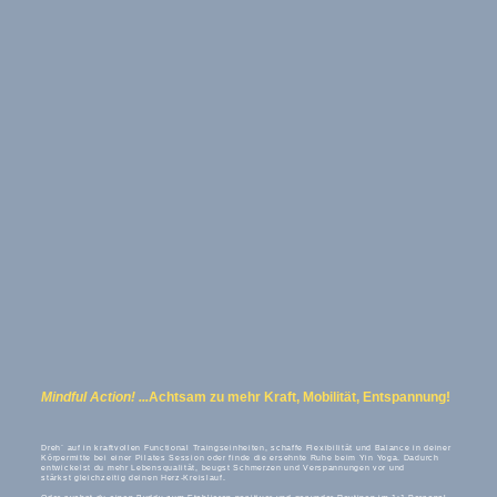
Mindful Action! ...
Achtsam zu mehr Kraft, Mobilität, Entspannung!
Dreh´ auf in kraftvollen Functional Traingseinheiten, schaffe Flexibilität und Balance in deiner
Körpermitte bei einer Pilates Session oder finde die ersehnte Ruhe beim Yin Yoga. Dadurch
entwickelst du mehr Lebensqualität, beugst Schmerzen und Verspannungen vor und
stärkst gleichzeitig deinen Herz-Kreislauf.