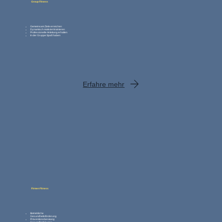
Group Fitness
Gemeinsam Ziele erreichen
Dynamisch motiviert trainieren
Professionelle Anleitung erhalten
In der Gruppe Spaß haben
Erfahre mehr
Firmen Fitness
Betriebliche
Gesundheitsförderung
Präventionsberatung