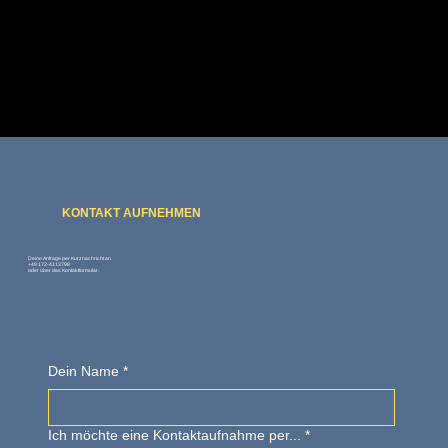
KONTAKT AUFNEHMEN
Deine Anfrage per Kurznachricht an
+49 172-4113798
oder über das Kontaktformular.
Dein Name
*
Ich möchte eine Kontaktaufnahme per...
*