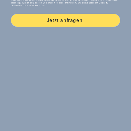
Oder suchst du einen Buddy zum Etablieren positiver und gesunder Routinen im 1:1 Personal
Training? Willst du zeitlich und örtlich flexibel trainieren, um deine Ziele im Blick zu
behalten? Ich bin für dich da!
Jetzt anfragen