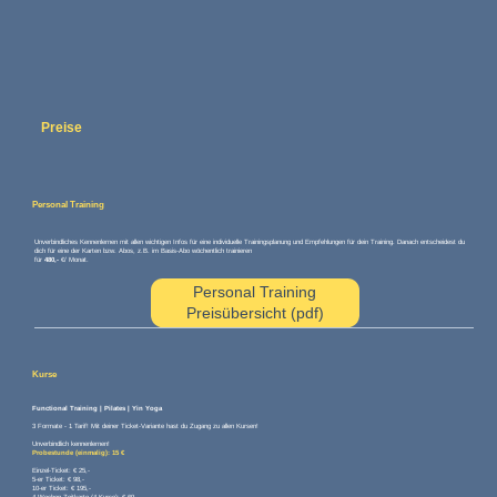
Preise
Personal Training
Unverbindliches Kennenlernen mit allen wichtigen Infos für eine individuelle Trainingsplanung und Empfehlungen für dein Training. Danach entscheidest du
dich für eine der Karten bzw. Abos, z.B. im Basis-Abo wöchentlich trainieren
für
480,-
€/ Monat.
Personal Training
Preisübersicht (pdf)
Kurse
Functional Training | Pilates | Yin Yoga
3 Formate - 1 Tarif! Mit deiner Ticket-Variante hast du Zugang zu allen Kursen!
Unverbindlich kennenlernen!
Probestunde (einmalig): 15 €
Einzel-Ticket: € 25,-
5-er Ticket: € 98,-
10-er Ticket: € 195,-
4-Wochen-Zeitkarte (4 Kurse): € 69,-