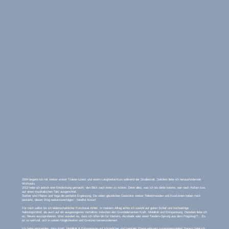
2004 begann ich mit meiner ersten Trainer-Lizenz und einem Langhantel-Kurs während der Studienzeit. Seitdem liebe ich herausfordernde
Workouts.
2013 habe ich jedoch eine Entdeckung gemacht: den Blick nach innen zu richten. Denn alles, was ich bis dahin kannte, war nach Außen bzw.
auf einen musikalischen Takt ausgerichtet.
Seither sind Pilates und Yoga die perfekte Ergänzung. Die vielen glücklichen Gesichter meiner Teilnehmenden und Kund:innen haben mich
bestärkt, diesen Weg weiterzuverfolgen - Mindful Action!
Für mich selbst bin ich leidenschaftlicher Functional Athlet. In meinem Alltag achte ich sowohl auf guten Schlaf und hochwertige
Nahrungsmittel, als auch auf ein ausgewogenes Verhältnis zwischen den Grundelementen Kraft, Mobilität und Entspannung. Daneben liebe ich
es, Neues auszuprobieren. Wen wundert es, dass ich offen bin für Klettern, Akrobatik oder einen Tandem-Sprung aus dem Flugzeug!?... Es
ist so wertvoll, sich in seinen Möglichkeiten und Grenzen kennenzulernen!
Ich habe verstanden, dass Kraft, Mobilität & Entspannung auf körperlicher
und
mentaler Ebene wirksam zusammenspielen! Daraus habe ich