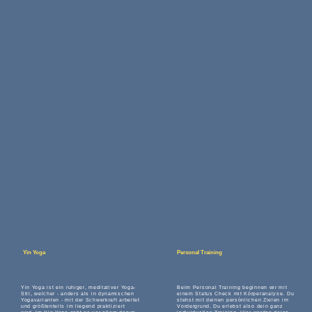
Yin Yoga
Personal Training
Yin Yoga ist ein ruhiger, meditativer Yoga-
Beim Personal Training beginnen wir mit
Stil, welcher - anders als in dynamischen
einem Status Check mit Körperanalyse. Du
Yogavarianten - mit der Schwerkraft arbeitet
stehst mit deinen persönlichen Zielen im
und größtenteils im liegend praktiziert
Vordergrund. Du erlebst also dein ganz