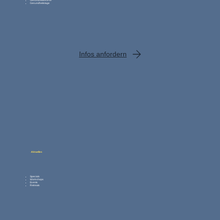
Gesundheitskurse
Gesundheitstage
Infos anfordern
Aktuelles
Specials
Workshops
Events
Retreats