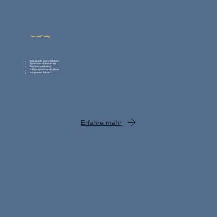
Personal Training
Individuelle Ziele verfolgen
Systematisch trainieren
Feedback erhalten
Erfolge spüren und sehen
Kompetenz erleben
Erfahre mehr