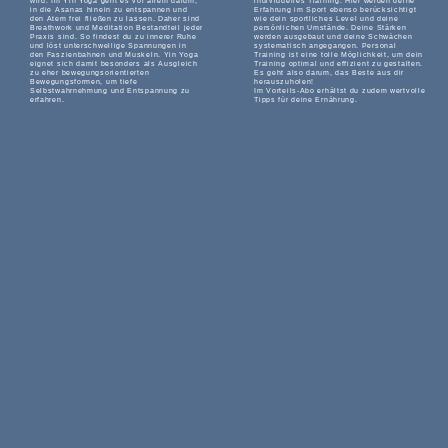
wird. Im Yin Yoga geht es vor allem darum,
individuelles Training. Hier werden deine
in die Asanas hinein zu entspannen und
Erfahrung im Sport ebenso berücksichtigt
den Atem frei fließen zu lassen. Daher sind
wie dein sportliches Level und deine
Breathwork und Meditation Bestandteil jeder
persönlichen Umstände. Deine Stärken
Praxis sind. So findest du zu innerer Ruhe
werden ausgebaut und deine Schwächen
und löst unterschwellige Spannungen in
systematisch angegangen. Personal
den Faszienbahnen und Muskeln. Yin Yoga
Training ist eine tolle Möglichkeit, um dein
eignet sich damit besonders als Ausgleich
Training optimal und effizient zu gestalten.
zu eher bewegungsorientierten
Es geht also darum, das Beste aus dir
Bewegungsformen, um tiefe
herauszuholen!
Selbstwahrnehmung und Entspannung zu
Im Vorteils-Abo erhältst du zudem wertvolle
erfahren.
Tipps für deine Ernährung.