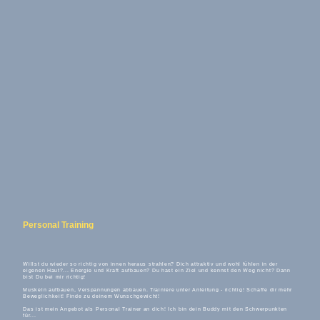
Personal Training
Willst du wieder so richtig von innen heraus strahlen? Dich attraktiv und wohl fühlen in der
eigenen Haut?... Energie und Kraft aufbauen? Du hast ein Ziel und kennst den Weg nicht? Dann
bist Du bei mir richtig!
Muskeln aufbauen, Verspannungen abbauen. Trainiere unter Anleitung - richtig! Schaffe dir mehr
Beweglichkeit! Finde zu deinem Wunschgewicht!
Das ist mein Angebot als Personal Trainer an dich! Ich bin dein Buddy mit den Schwerpunkten
für...