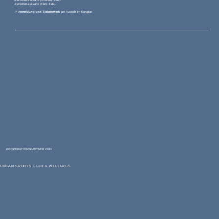
4-Wochen-Zeitkarte (Flat): € 89,-
->
Anmeldung und Ticketerwerb
per Auswahl im Kursplan
KOOPERATIONSPARTNER VON:
URBAN SPORTS CLUB & WELLPASS