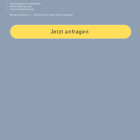
funktionellen Kraftaufbau
Mobilitätstraining
Präventionstraining
Worauf warten??... Erfahre mehr über mein Angebot.
Jetzt anfragen