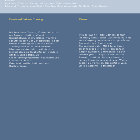
Kurs-Ort:
Functional Training: Basketballplatz ggü. Schustehruspark
Pilates & Yin Yoga: Yoga Studio Sita Tara, Danckelmannstr. 20, Berlin Charlottenburg
Functional Outdoor Training
Pilates
Mit Functional Training förderst du nicht
Pilates, auch Pilates-Methode genannt,
nur Beweglichkeit, Kraft und
ist ein systematisches Ganzkörpertraining
Körperhaltung. Mit Functional Training
zur Kräftigung der Muskulatur - primär von
schützt du dich vor Verletzungen - es ist
Beckenboden-, Bauch- und
extrem vielseitig hinsichtlich seiner
Rückenmuskulatur. Mit Pilates kannst
Trainingseffekte. Mit funktionellen
du ohne jedes Hilfsmittel den ganzen
Übungen trainierst du somit nicht nur
Körper trainieren. Erfunden hat es der
isoliert einzelne Muskelfasern, sondern
Namensgeber Joseph Pilates. Neben
ganze Muskelketten. Du
Beweglichkeit und Balance lernst du,
kannst Bewegungsmuster optimieren und
deinen Körper in sehr achtsamer Weise
verbesserst deine
gezielt zu trainieren. Der perfekte Weg,
Koordinationsfähigkeit, Kraft und
um die Körpermitte zu stärken.
Kraftausdauer.