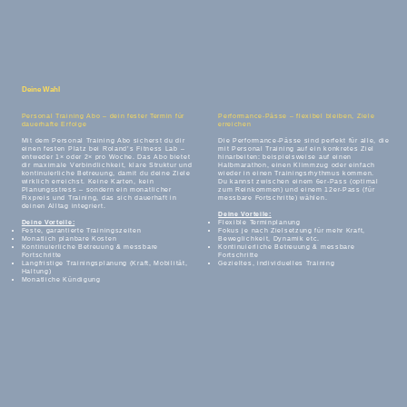
Deine Wahl
Personal Training Abo – dein fester Termin für
Performance-Pässe – flexibel bleiben, Ziele
dauerhafte Erfolge
erreichen
Mit dem Personal Training Abo sicherst du dir
Die Performance-Pässe sind perfekt für alle, die
einen festen Platz bei Roland’s Fitness Lab –
mit Personal Training auf ein konkretes Ziel
entweder 1× oder 2× pro Woche. Das Abo bietet
hinarbeiten: beispielsweise auf einen
dir maximale Verbindlichkeit, klare Struktur und
Halbmarathon, einen Klimmzug oder einfach
kontinuierliche Betreuung, damit du deine Ziele
wieder in einen Trainingsrhythmus kommen.
wirklich erreichst. Keine Karten, kein
Du kannst zwischen einem 6er-Pass (optimal
Planungsstress – sondern ein monatlicher
zum Reinkommen) und einem 12er-Pass (für
Fixpreis und Training, das sich dauerhaft in
messbare Fortschritte) wählen.
deinen Alltag integriert.
Deine Vorteile:
Deine Vorteile:
Flexible Terminplanung
Feste, garantierte Trainingszeiten
Fokus je nach Zielsetzung für mehr Kraft,
Monatlich planbare Kosten
Beweglichkeit, Dynamik etc.
Kontinuierliche Betreuung & messbare
Kontinuierliche Betreuung & messbare
Fortschritte
Fortschritte
Langfristige Trainingsplanung (Kraft, Mobilität,
Gezieltes, individuelles Training
Haltung)
Monatliche Kündigung