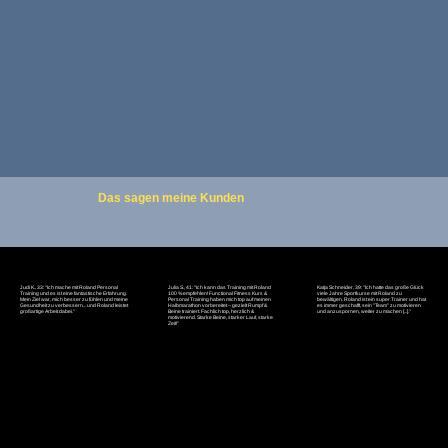
Das sagen meine Kunden
Judi K., 33: "Ich mache mit Roland Personal
Julia S., 41: "Ich kann das Training mit Roland
Katja Schneider, 39: "Ich hatte das große Glück
Training und es ist eine fantastische Erfahrung.
100 % empfehlen! Functional Fitness Kurs &
viele Jahre Sportkurse mit Roland zu
Mein Ziel war, mich besser zu fühlen und meine
Personal Training haben mich top auf meinen
bewältigen. Roland ist ein super Trainer und hat
Gesundheit zu verbessern... und Roland leistet
Halbmarathon vorbereitet – gezielt Rumpf &
es immer geschafft, sein "Team" zu motivieren
großartige Arbeit dabei."
Beine trainiert. Fachlich top, herzlich &
und anzuspornen, weiter zu machen [...]."
motivierend. Starke Beine, starker Lauf, starke
Zeit!"