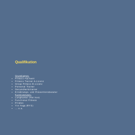
Qualifikation
Grundlagen:
Fitness Fachwirt
Fitness Trainer A-Lizenz
Group Fitness B-Lizenz
Personal Trainer
Gesundheitstrainer
Ernährungs- und Präventionsberater
Kurslizenzen:​
Langhantel (Hot Iron)
Functional Fitness
Pilates
Yin Yoga (RYS)
... u.a.