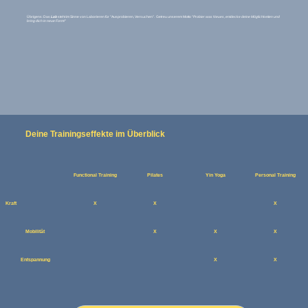
Übrigens: Das
Lab
steht im Sinne von Laborieren für "Ausprobieren, Versuchen". Getreu unserem Motto "
Probier was Neues, entdecke deine Möglichkeiten und
bring dich in neue Form!
"
Deine Trainingseffekte im Überblick
Functional Training
Pilates
Yin Yoga
Personal Training
Kraft
X
X
X
Mobilität
X
X
X
Entspannung
X
X